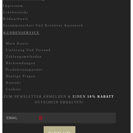
Impressum
Urheberrecht
Bildnachweis
Zusammenarbeit Und Kreativer Austausch
KUNDENSERVICE
Mein Konto
Lieferung Und Versand
Zahlungsmethoden
Rücksendungen
Produktionspartner
Häufige Fragen
Kontakt
Cookies
ZUM NEWSLETTER A
NM
ELDEN &
EINEN
10% RABATT
GUTSCHEIN ERHALTEN!