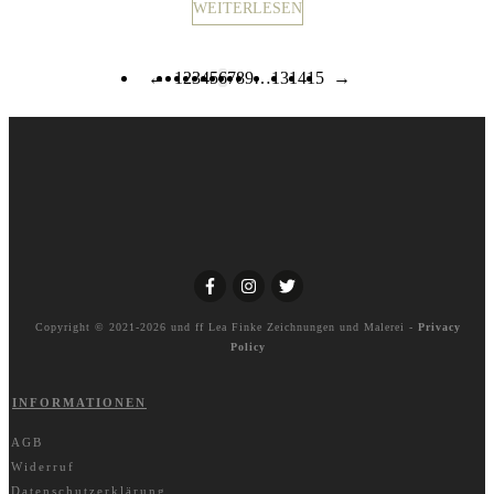
WEITERLESEN
←
1
2
3
4
5
6
7
8
9
…
13
14
15
→
Copyright © 2021-2026 und ff
Lea Finke Zeichnungen und Malerei
-
Privacy
Policy
INFORMATIONEN
AGB
Widerruf
Datenschutzerklärung