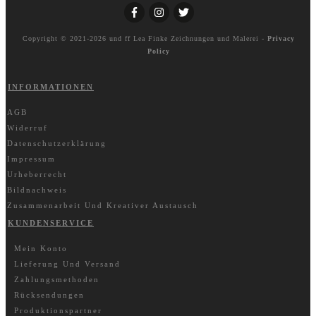
Copyright © 2021-2026 und ff
Lea Finke Zeichnungen und Malerei
-
Privacy
Policy
INFORMATIONEN
AGB
Widerruf
Datenschutzerklärung
Impressum
Urheberrecht
Bildnachweis
Zusammenarbeit Und Kreativer Austausch
KUNDENSERVICE
Mein Konto
Lieferung Und Versand
Zahlungsmethoden
Rücksendungen
Produktionspartner