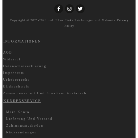
Copyright © 2021-2026 und ff
Lea Finke Zeichnungen und Malerei
-
Privacy
Policy
INFORMATIONEN
AGB
Widerruf
Datenschutzerklärung
Impressum
Urheberrecht
Bildnachweis
Zusammenarbeit Und Kreativer Austausch
KUNDENSERVICE
Mein Konto
Lieferung Und Versand
Zahlungsmethoden
Rücksendungen