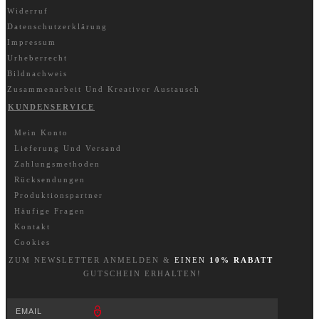
Widerruf
Datenschutzerklärung
Impressum
Urheberrecht
Bildnachweis
Zusammenarbeit Und Kreativer Austausch
KUNDENSERVICE
Mein Konto
Lieferung Und Versand
Zahlungsmethoden
Rücksendungen
Produktionspartner
Häufige Fragen
Kontakt
Cookies
ZUM NEWSLETTER A
NM
ELDEN &
EINEN
10% RABATT
GUTSCHEIN ERHALTEN!