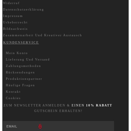
Widerruf
Datenschutzerklärung
Impressum
Urheberrecht
Bildnachweis
Zusammenarbeit Und Kreativer Austausch
KUNDENSERVICE
Mein Konto
Lieferung Und Versand
Zahlungsmethoden
Rücksendungen
Produktionspartner
Häufige Fragen
Kontakt
Cookies
ZUM NEWSLETTER A
NM
ELDEN &
EINEN
10% RABATT
GUTSCHEIN ERHALTEN!