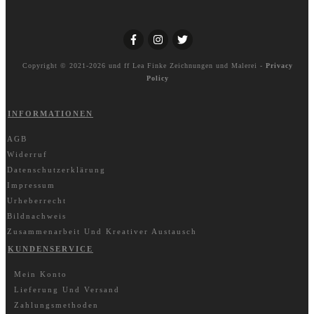
Copyright © 2021-2026 und ff
Lea Finke Zeichnungen und Malerei
-
Privacy
Policy
INFORMATIONEN
AGB
Widerruf
Datenschutzerklärung
Impressum
Urheberrecht
Bildnachweis
Zusammenarbeit Und Kreativer Austausch
KUNDENSERVICE
Mein Konto
Lieferung Und Versand
Zahlungsmethoden