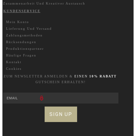
Zusammenarbeit Und Kreativer Austausch
KUNDENSERVICE
Mein Konto
Lieferung Und Versand
Zahlungsmethoden
Rücksendungen
Produktionspartner
Häufige Fragen
Kontakt
Cookies
ZUM NEWSLETTER A
NM
ELDEN &
EINEN
10% RABATT
GUTSCHEIN ERHALTEN!
SIGN UP