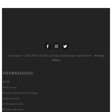
Copyright © 2021-2026 und ff
Lea Finke Zeichnungen und Malerei
-
Privacy
Policy
INFORMATIONEN
AGB
Widerruf
Datenschutzerklärung
Impressum
Urheberrecht
Bildnachweis