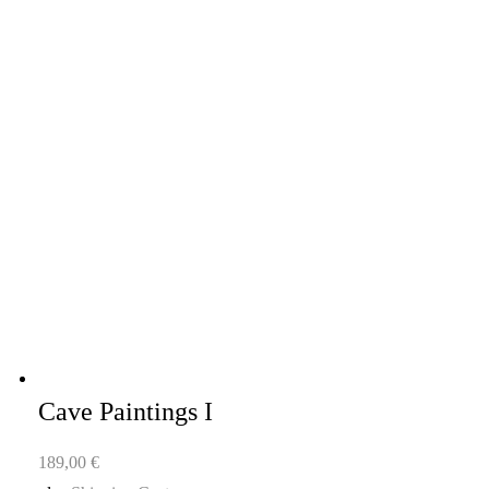
Cave Paintings I
189,00
€