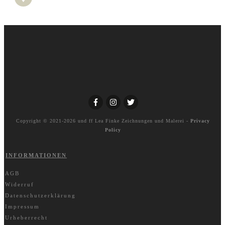
Copyright © 2021-2026 und ff
Lea Finke Zeichnungen und Malerei
-
Privacy
Policy
INFORMATIONEN
AGB
Widerruf
Datenschutzerklärung
Impressum
Urheberrecht