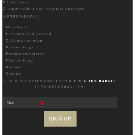
Bildnachweis
Zusammenarbeit Und Kreativer Austausch
KUNDENSERVICE
Mein Konto
Lieferung Und Versand
Zahlungsmethoden
Rücksendungen
Produktionspartner
Häufige Fragen
Kontakt
Cookies
ZUM NEWSLETTER A
NM
ELDEN &
EINEN
10% RABATT
GUTSCHEIN ERHALTEN!
SIGN UP