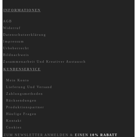
INFORMATIONEN
AGB
Widerruf
Datenschutzerklärung
Impressum
Urheberrecht
Bildnachweis
Zusammenarbeit Und Kreativer Austausch
KUNDENSERVICE
Mein Konto
Lieferung Und Versand
Zahlungsmethoden
Rücksendungen
Produktionspartner
Häufige Fragen
Kontakt
Cookies
ZUM NEWSLETTER A
NM
ELDEN &
EINEN
10% RABATT