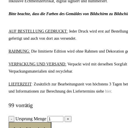
Inklusive Echtheitszertifikat, digital signiert und nummeriert.
Bitte beachte, dass die Farben des Gemäldes von Bildschirm zu Bildschi
AUF BESTELLUNG GEDRUCKT:
Jeder Druck wird erst auf Bestellun
gefertigt und auch von dort aus versendet.
RAHMUNG:
Die limitierte Edition wird ohne Rahmen und Dekoration gel
VERPACKUNG UND VERSAND:
Verpackt wird mit derselben Sorgfalt
Verpackungsmaterialien sind recyclebar.
LIEFERZEIT
: Zusätzlich zur Bearbeitungszeit von höchstens 3 Tagen be
und Informationen zur Berechnung des Liefertermins siehe
hier
.
99 vorrätig
Ursprung Menge
-
+