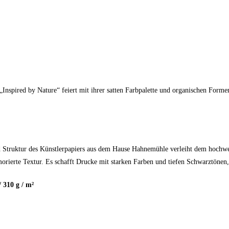
„Inspired by Nature“ feiert mit ihrer satten Farbpalette und organischen Forme
d Struktur des Künstlerpapiers aus dem Hause Hahnemühle verleiht dem hochwer
ierte Textur. Es schafft Drucke mit starken Farben und tiefen Schwarztönen, d
 310 g / m²