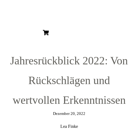
HOME
ÜBER MICH
ÜBER KUNST
KUNSTBLOG
KUNSTSERIEN
KUNSTDRUCKE
Jahresrückblick 2022: Von
GESCHENKGUTSCHEIN
Rückschlägen und
wertvollen Erkenntnissen
Dezember 20, 2022
Lea Finke