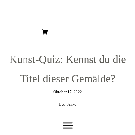
HOME
ÜBER MICH
ÜBER KUNST
KUNSTBLOG
KUNSTSERIEN
KUNSTDRUCKE
Kunst-Quiz: Kennst du die
GESCHENKGUTSCHEIN
Titel dieser Gemälde?
Oktober 17, 2022
Lea Finke