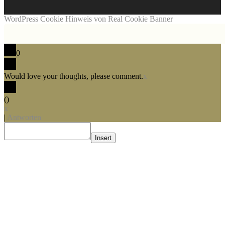
WordPress Cookie Hinweis von Real Cookie Banner
0
Would love your thoughts, please comment.
x
(
)
x
|
Antworten
Insert