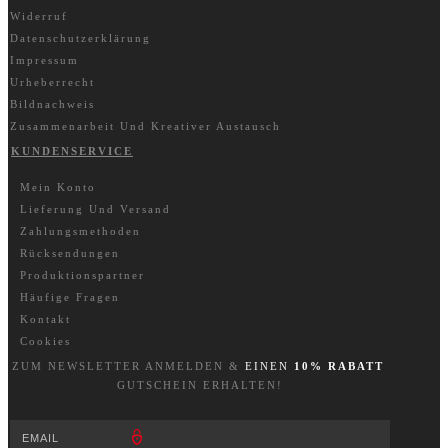
Widerruf
Datenschutzerklärung
Impressum
Urheberrecht
Bildnachweis
Zusammenarbeit Und Kreativer Austausch
KUNDENSERVICE
Mein Konto
Lieferung Und Versand
Zahlungsmethoden
Rücksendungen
Produktionspartner
Häufige Fragen
Kontakt
Cookies
ZUM NEWSLETTER A
NM
ELDEN &
EINEN
10% RABATT
GUTSCHEIN ERHALTEN!