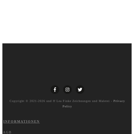
Copyright © 2021-2026 und ff
Lea Finke Zeichnungen und Malerei
-
Privacy
Policy
INFORMATIONEN
AGB