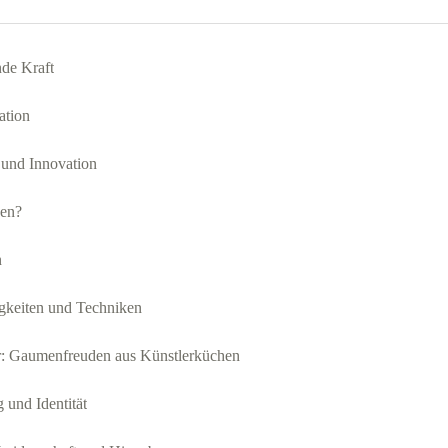
nde Kraft
ation
 und Innovation
en?
n
gkeiten und Techniken
r: Gaumenfreuden aus Künstlerküchen
 und Identität