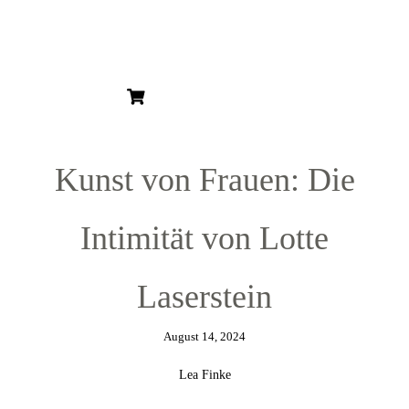
HOME
ÜBER MICH
ÜBER KUNST
KUNSTBLOG
KUNSTSERIEN
KUNSTDRUCKE
Kunst von Frauen: Die
GESCHENKGUTSCHEIN
Intimität von Lotte
Laserstein
August 14, 2024
Lea Finke