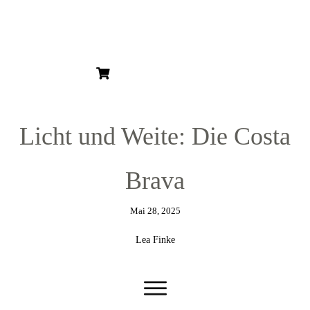
HOME
ÜBER MICH
ÜBER KUNST
KUNSTBLOG
KUNSTSERIEN
KUNSTDRUCKE
Licht und Weite: Die Costa
GESCHENKGUTSCHEIN
Brava
Mai 28, 2025
Lea Finke