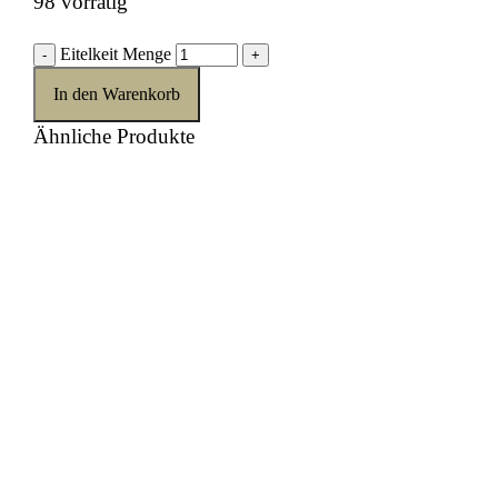
98 vorrätig
Eitelkeit Menge
-
+
In den Warenkorb
Ähnliche Produkte