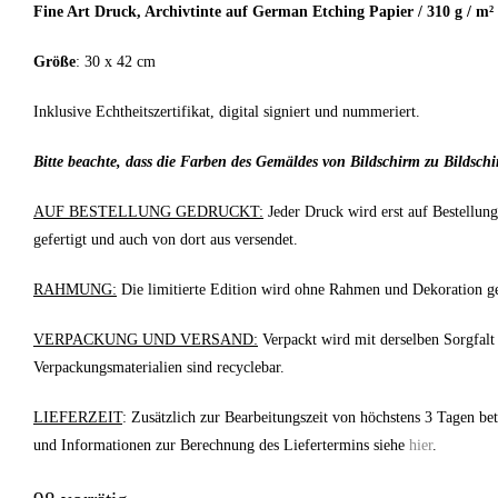
Fine Art Druck, Archivtinte auf German Etching Papier / 310 g / m²
Größe
: 30 x 42 cm
Inklusive Echtheitszertifikat, digital signiert und nummeriert.
Bitte beachte, dass die Farben des Gemäldes von Bildschirm zu Bildschi
AUF BESTELLUNG GEDRUCKT:
Jeder Druck wird erst auf Bestellun
gefertigt und auch von dort aus versendet.
RAHMUNG:
Die limitierte Edition wird ohne Rahmen und Dekoration gel
VERPACKUNG UND VERSAND:
Verpackt wird mit derselben Sorgfalt
Verpackungsmaterialien sind recyclebar.
LIEFERZEIT
: Zusätzlich zur Bearbeitungszeit von höchstens 3 Tagen be
und Informationen zur Berechnung des Liefertermins siehe
hier
.