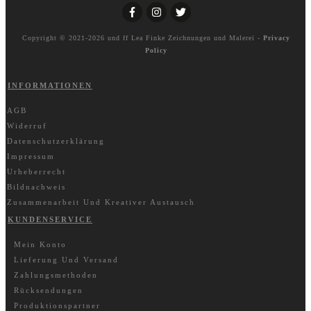
Copyright © 2021-2026 und ff
Lea Finke Zeichnungen und Malerei
-
Privacy
Policy
INFORMATIONEN
AGB
Widerruf
Datenschutzerklärung
Impressum
Urheberrecht
Bildnachweis
Zusammenarbeit Und Kreativer Austausch
KUNDENSERVICE
Mein Konto
Lieferung Und Versand
Zahlungsmethoden
Rücksendungen
Produktionspartner