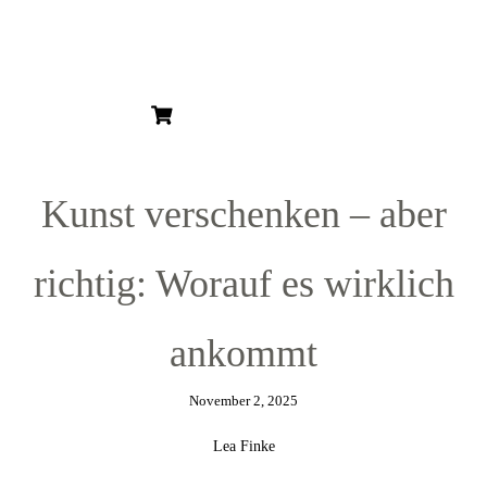
HOME
ÜBER MICH
ÜBER KUNST
KUNSTBLOG
KUNSTSERIEN
KUNSTDRUCKE
Kunst verschenken – aber
GESCHENKGUTSCHEIN
richtig: Worauf es wirklich
ankommt
November 2, 2025
Lea Finke