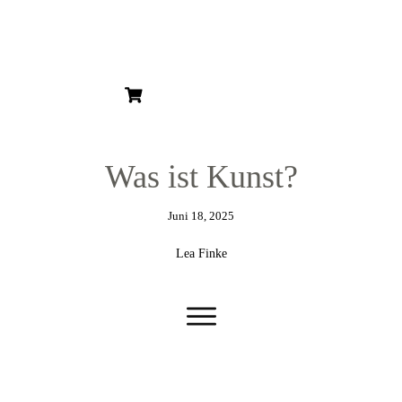
HOME
ÜBER MICH
ÜBER KUNST
KUNSTBLOG
KUNSTSERIEN
KUNSTDRUCKE
Was ist Kunst?
GESCHENKGUTSCHEIN
Juni 18, 2025
Lea Finke