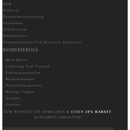
AGB
Widerruf
Datenschutzerklärung
Impressum
Urheberrecht
Bildnachweis
Zusammenarbeit Und Kreativer Austausch
KUNDENSERVICE
Mein Konto
Lieferung Und Versand
Zahlungsmethoden
Rücksendungen
Produktionspartner
Häufige Fragen
Kontakt
Cookies
ZUM NEWSLETTER A
NM
ELDEN &
EINEN
10% RABATT
GUTSCHEIN ERHALTEN!