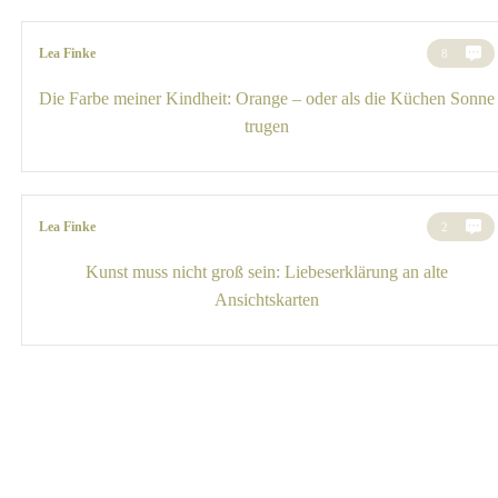
Lea Finke
8
Die Farbe meiner Kindheit: Orange – oder als die Küchen Sonne
trugen
Lea Finke
2
Kunst muss nicht groß sein: Liebeserklärung an alte
Ansichtskarten
Originalkunst
Limitierte Kunstdrucke